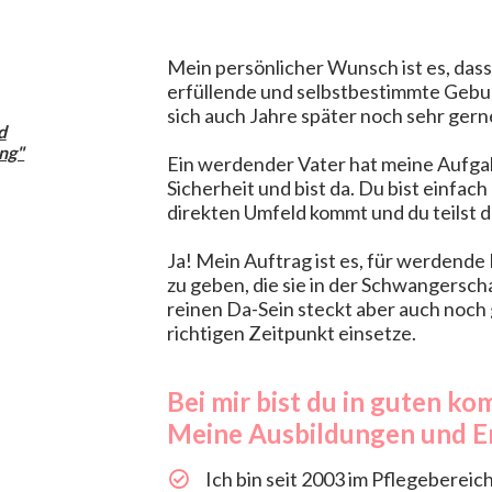
Mein persönlicher Wunsch ist es, dass 
erfüllende und selbstbestimmte Gebur
sich auch Jahre später noch sehr ger
d
ng"
Ein werdender Vater hat meine Aufgab
Sicherheit und bist da.
Du bist einfach 
direkten Umfeld kommt und du teilst d
Ja! M
ein Auftrag ist es, für werdende 
zu geben, die sie in der Schwangersc
reinen Da-Sein steckt aber auch noch
richtigen Zeitpunkt einsetze.
Bei mir bist du in guten 
Meine Ausbildungen und 
​​Ich bin seit 2003 im Pflegebereich