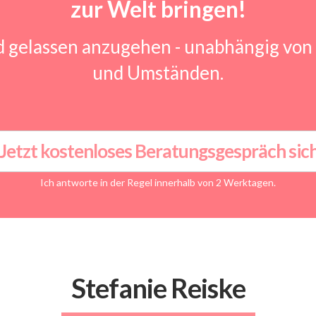
zur Welt bringen
!
d gelassen anzugehen -
unabhängig von 
und Umständen.
Jetzt kostenloses Beratungsgespräch sic
Ich antworte in der Regel innerhalb von 2 Werktagen.
Stefanie Reiske