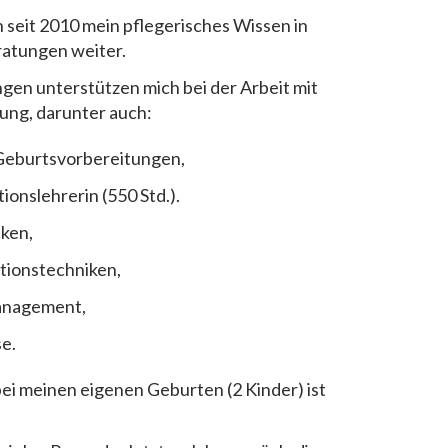
h seit 2010 mein pflegerisches Wissen in
atungen weiter.
ngen unterstützen mich bei der Arbeit mit
ung, darunter auch:
n Geburtsvorbereitungen,
ionslehrerin (550 Std.).
ken,
tionstechniken,
management,
se.
ei meinen eigenen Geburten (2 Kinder) ist