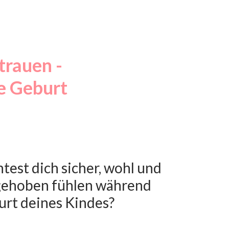
rtrauen
-
e Geburt
est dich sicher, wohl und
gehoben fühlen während
urt deines Kindes?