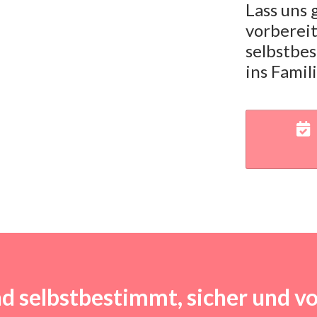
Lass uns
vorbereit
selbstbes
ins Famil
nd selbstbestimmt, sicher und v