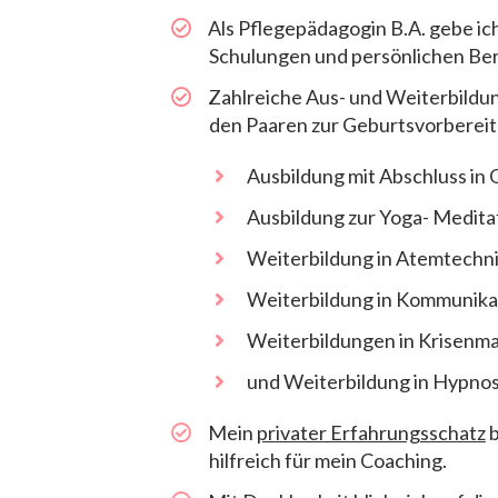
​Als Pflegepädagogin B.A. gebe ic
Schulungen und persönlichen Ber
Zahlreiche ​Aus- und Weiterbildu
den Paaren zur Geburtsvorbereit
​Ausbildung mit Abschluss ​i
​Ausbildung zur Yoga- Meditat
Weiterbildung in Atemtechni
​Weiterbildung in Kommunika
​​Weiterbildungen in Krisen
​​und Weiterbildung in Hypno
​Mein
privater Erfahrungsschatz
b
hilfreich für mein Coaching.