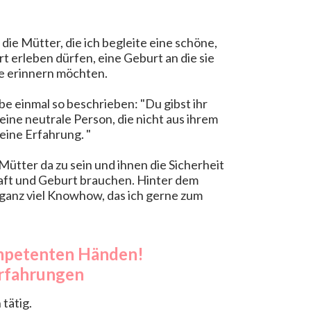
die Mütter, die ich begleite eine schöne,
t erleben dürfen, e
ine Geburt an die sie
ne erinnern möchten.
e einmal so beschrieben: "
Du gibst ihr
eine neutrale Person, die nicht aus ihrem
eine Erfahrung. "
Mütter da zu sein und ihnen die Sicherheit
haft und Geburt brauchen. Hinter dem
 ganz viel Knowhow, das ich gerne zum
kompetenten Händen!
Erfahrungen
 tätig.